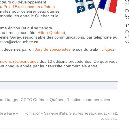
g
acteurs du développement
2
u Prix d’Excellence en affaires
F
nvités pour célébrer ceux que se
bo
onomiques entre le Québec et la
2
15
me édition (et qui se tiendra
F
 au prestigieux hôtel
Hilton-Québec
),
af
Céline Garay, responsable des communications, par téléphone au
o
cation@ccfcquebec.ca
ront décernés par un
Jury de spécialistes
le soir du Gala :
cliquez-
nciens récipiendaires
des 10 éditions précédentes. De quoi vous
rent chaque année par leur réussite commerciale entre
nd tagged
CCFC Québec
,
Québec
,
Relations commerciales
e à Faire »
Formation « Stratégie d’affaire sur les réseaux sociaux » (11
octobre)
→