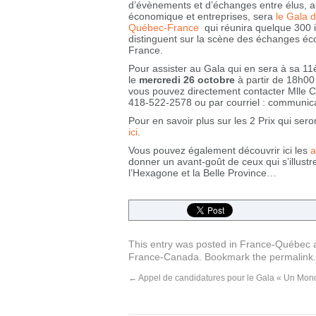
d’évènements et d’échanges entre élus, 
économique et entreprises, sera
le Gala d
Québec-France
qui réunira quelque 300 i
distinguent sur la scène des échanges éc
France.
Pour assister au Gala qui en sera à sa 11è
le
mercredi 26 octobre
à partir de 18h00
vous pouvez directement contacter Mlle 
418-522-2578 ou par courriel : communi
Pour en savoir plus sur les 2 Prix qui se
ici
.
Vous pouvez également découvrir ici les
a
donner un avant-goût de ceux qui s’illust
l’Hexagone et la Belle Province…
This entry was posted in
France-Québec
a
France-Canada
. Bookmark the
permalink
.
←
Appel de candidatures pour le Gala « Un Mond