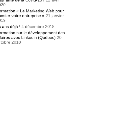
agnante de la Covid-19?
12 avril
020
ormation « Le Marketing Web pour
oster votre entreprise »
21 janvier
019
 ans déjà !
4 décembre 2018
ormation sur le développement des
faires avec Linkedin (Québec)
20
ctobre 2018