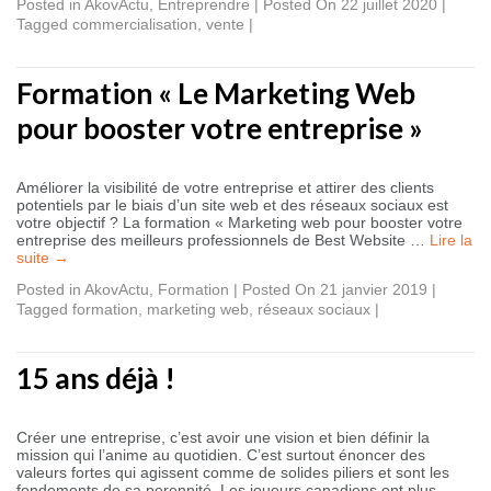
Posted in
AkovActu
,
Entreprendre
|
Posted On 22 juillet 2020
|
Tagged
commercialisation
,
vente
|
Formation « Le Marketing Web
pour booster votre entreprise »
Améliorer la visibilité de votre entreprise et attirer des clients
potentiels par le biais d’un site web et des réseaux sociaux est
votre objectif ? La formation « Marketing web pour booster votre
entreprise des meilleurs professionnels de Best Website …
Lire la
suite
→
Posted in
AkovActu
,
Formation
|
Posted On 21 janvier 2019
|
Tagged
formation
,
marketing web
,
réseaux sociaux
|
15 ans déjà !
Créer une entreprise, c’est avoir une vision et bien définir la
mission qui l’anime au quotidien. C’est surtout énoncer des
valeurs fortes qui agissent comme de solides piliers et sont les
fondements de sa perennité. Les joueurs canadiens ont plus …