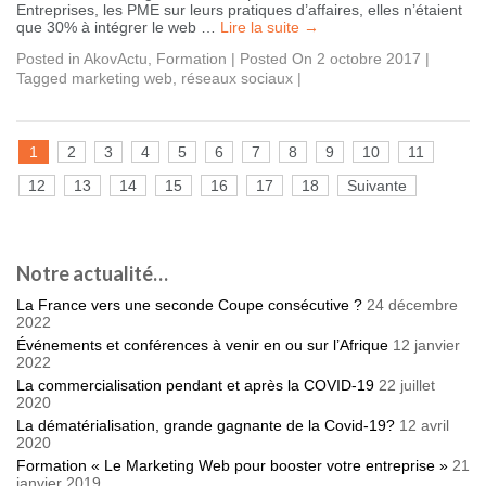
Entreprises, les PME sur leurs pratiques d’affaires, elles n’étaient
que 30% à intégrer le web …
Lire la suite
→
Posted in
AkovActu
,
Formation
|
Posted On 2 octobre 2017
|
Tagged
marketing web
,
réseaux sociaux
|
1
2
3
4
5
6
7
8
9
10
11
12
13
14
15
16
17
18
Suivante
Notre actualité…
La France vers une seconde Coupe consécutive ?
24 décembre
2022
Événements et conférences à venir en ou sur l’Afrique
12 janvier
2022
La commercialisation pendant et après la COVID-19
22 juillet
2020
La dématérialisation, grande gagnante de la Covid-19?
12 avril
2020
Formation « Le Marketing Web pour booster votre entreprise »
21
janvier 2019