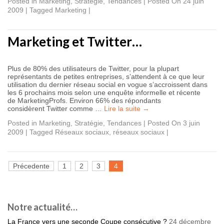
Posted in
Marketing
,
Stratégie
,
Tendances
|
Posted On 24 juin
2009
|
Tagged
Marketing
|
Marketing et Twitter…
Plus de 80% des utilisateurs de Twitter, pour la plupart
représentants de petites entreprises, s’attendent à ce que leur
utilisation du dernier réseau social en vogue s’accroissent dans
les 6 prochains mois selon une enquête informelle et récente
de MarketingProfs. Environ 66% des répondants
considèrent Twitter comme …
Lire la suite
→
Posted in
Marketing
,
Stratégie
,
Tendances
|
Posted On 3 juin
2009
|
Tagged
Réseaux sociaux
,
réseaux sociaux
|
Précedente
1
2
3
4
Notre actualité…
La France vers une seconde Coupe consécutive ?
24 décembre