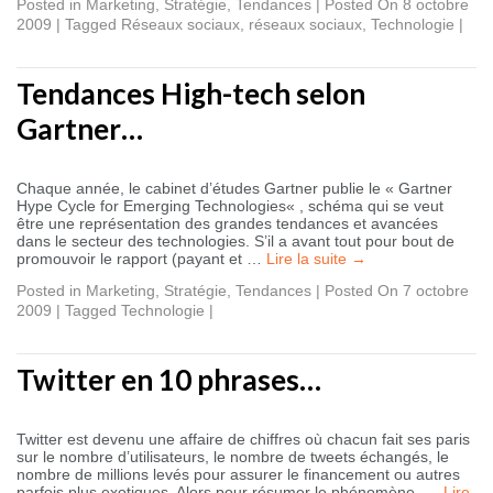
Posted in
Marketing
,
Stratégie
,
Tendances
|
Posted On 8 octobre
2009
|
Tagged
Réseaux sociaux
,
réseaux sociaux
,
Technologie
|
Tendances High-tech selon
Gartner…
Chaque année, le cabinet d’études Gartner publie le « Gartner
Hype Cycle for Emerging Technologies« , schéma qui se veut
être une représentation des grandes tendances et avancées
dans le secteur des technologies. S’il a avant tout pour bout de
promouvoir le rapport (payant et …
Lire la suite
→
Posted in
Marketing
,
Stratégie
,
Tendances
|
Posted On 7 octobre
2009
|
Tagged
Technologie
|
Twitter en 10 phrases…
Twitter est devenu une affaire de chiffres où chacun fait ses paris
sur le nombre d’utilisateurs, le nombre de tweets échangés, le
nombre de millions levés pour assurer le financement ou autres
parfois plus exotiques. Alors pour résumer le phénomène, …
Lire