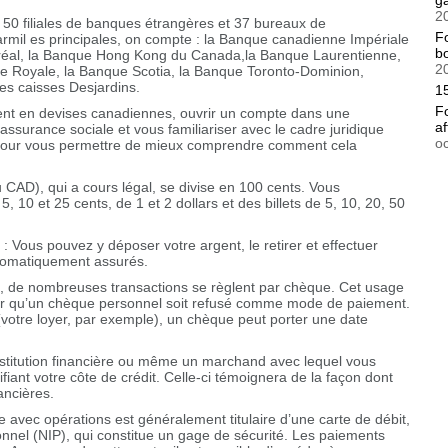
g
2
50 filiales de banques étrangères et 37 bureaux de
F
rmil es principales, on compte : la Banque canadienne Impériale
bo
éal, la Banque Hong Kong du Canada,la Banque Laurentienne,
2
e Royale, la Banque Scotia, la Banque Toronto-Dominion,
es caisses Desjardins.
15
F
argent en devises canadiennes, ouvrir un compte dans une
af
’assurance sociale et vous familiariser avec le cadre juridique
o
e pour vous permettre de mieux comprendre comment cela
 CAD), qui a cours légal, se divise en 100 cents. Vous
 10 et 25 cents, de 1 et 2 dollars et des billets de 5, 10, 20, 50
 Vous pouvez y déposer votre argent, le retirer et effectuer
utomatiquement assurés.
e, de nombreuses transactions se règlent par chèque. Cet usage
iver qu’un chèque personnel soit refusé comme mode de paiement.
(votre loyer, par exemple), un chèque peut porter une date
institution financière ou même un marchand avec lequel vous
rifiant votre côte de crédit. Celle-ci témoignera de la façon dont
ancières.
 avec opérations est généralement titulaire d’une carte de débit,
onnel (NIP), qui constitue un gage de sécurité. Les paiements