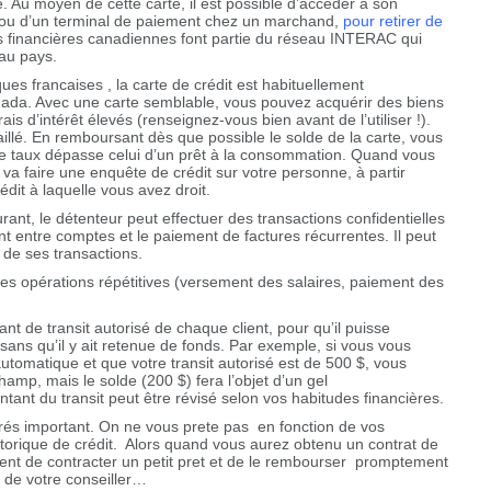
 Au moyen de cette carte, il est possible d’accéder à son
e ou d’un terminal de paiement chez un marchand,
pour retirer de
ons financières canadiennes font partie du réseau INTERAC qui
 au pays.
es francaises , la carte de crédit est habituellement
da. Avec une carte semblable, vous pouvez acquérir des biens
is d’intérêt élevés (renseignez-vous bien avant de l’utiliser !).
llé. En remboursant dès que possible le solde de la carte, vous
t le taux dépasse celui d’un prêt à la consommation. Quand vous
va faire une enquête de crédit sur votre personne, à partir
dit à laquelle vous avez droit.
ant, le détenteur peut effectuer des transactions confidentielles
ent entre comptes et le paiement de factures récurrentes. Il peut
e de ses transactions.
t les opérations répétitives (versement des salaires, paiement des
nt de transit autorisé de chaque client, pour qu’il puisse
ans qu’il y ait retenue de fonds. Par exemple, si vous vous
tomatique et que votre transit autorisé est de 500 $, vous
hamp, mais le solde (200 $) fera l’objet d’un gel
ant du transit peut être révisé selon vos habitudes financières.
 trés important. On ne vous prete pas en fonction de vos
torique de crédit. Alors quand vous aurez obtenu un contrat de
ment de contracter un petit pret et de le rembourser promptement
 de votre conseiller…