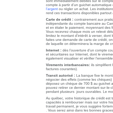
sont immédiatement débités sur le compte.
compte à partir d’un guichet automatiqu
l’argent
ou régler un achat. Les instituti
rend ces transactions disponibles partout
Carte de crédit :
contrairement aux pratiqu
indépendante du compte bancaire au Cana
et en étaler le paiement, moyennant des fra
Vous recevrez chaque mois un relevé détai
limitez le montant d’intérêt à verser, don
faites une demande de carte de crédit, on 
de laquelle on déterminera la marge de cré
Internet :
dès l’ouverture d’un compte cour
et sécuritaires sur Internet, dont le virem
également visualiser et vérifier l’ensembl
Virements interbancaires:
ils simplifien
factures courantes).
Transit autorisé :
La banque fixe le monta
négocier des effets (comme les chèques) s
déposez un chèque de 700 $ au guichet au
pouvez retirer ce dernier montant sur-le-c
pendant plusieurs jours ouvrables. Le mont
Au québec, votre historique de crédit est
capacités à rembourser mais sur votre his
travail permanent, je vous suggére forte
. Vous serez ainsi dans les bonnes graces