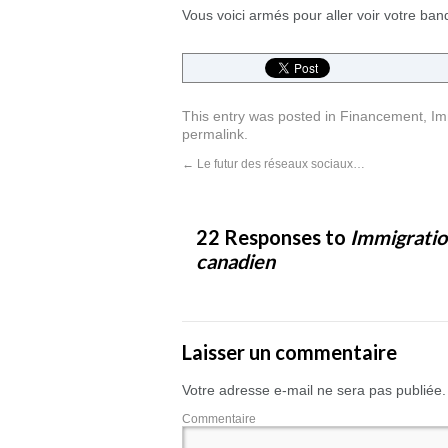
Vous voici armés pour aller voir votre ban
This entry was posted in
Financement
,
Im
permalink
.
←
Le futur des réseaux sociaux…
22 Responses to
Immigratio
canadien
Laisser un commentaire
Votre adresse e-mail ne sera pas publiée.
Commentaire