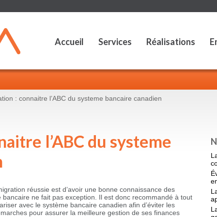
Accueil
Services
Réalisations
E
tion : connaitre l’ABC du systeme bancaire canadien
naitre l’ABC du systeme
N
n
L
c
É
en
igration réussie est d’avoir une bonne connaissance des
La
me bancaire ne fait pas exception. Il est donc recommandé à tout
a
riser avec le système bancaire canadien afin d’éviter les
La
démarches pour assurer la meilleure gestion de ses finances