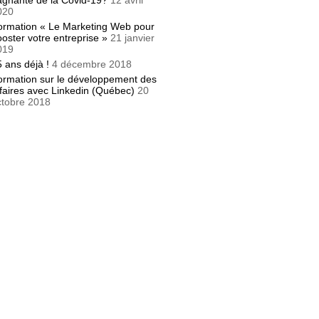
agnante de la Covid-19?
12 avril
020
ormation « Le Marketing Web pour
oster votre entreprise »
21 janvier
019
 ans déjà !
4 décembre 2018
ormation sur le développement des
faires avec Linkedin (Québec)
20
ctobre 2018