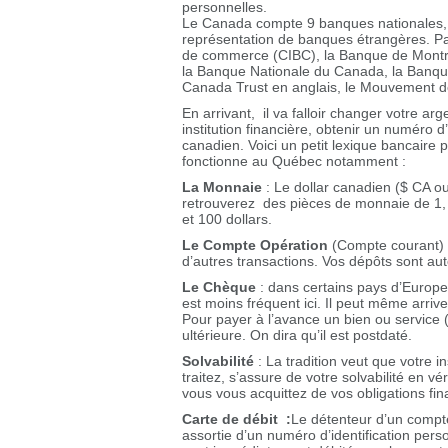
personnelles.
Le Canada compte 9 banques nationales, 
représentation de banques étrangères. Pa
de commerce (CIBC), la Banque de Montr
la Banque Nationale du Canada, la Banqu
Canada Trust en anglais, le Mouvement d
En arrivant, il va falloir changer votre 
institution financière, obtenir un numéro d
canadien. Voici un petit lexique bancair
fonctionne au Québec notamment :
La Monnaie
: Le dollar canadien ($ CA ou
retrouverez des pièces de monnaie de 1, 5,
et 100 dollars.
Le Compte Opération
(Compte courant) :
d’autres transactions. Vos dépôts sont a
Le Chèque
: dans certains pays d’Europ
est moins fréquent ici. Il peut même arr
Pour payer à l’avance un bien ou service 
ultérieure. On dira qu’il est postdaté.
Solvabilité
: La tradition veut que votre 
traitez, s’assure de votre solvabilité en vé
vous vous acquittez de vos obligations fin
Carte de débit
:
Le détenteur d’un compte
assortie d’un numéro d’identification pers