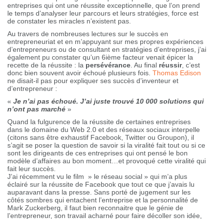
entreprises qui ont une réussite exceptionnelle, que l’on prend
le temps d’analyser leur parcours et leurs stratégies, force est
de constater les miracles n’existent pas.
Au travers de nombreuses lectures sur le succès en
entrepreneuriat et en m’appuyant sur mes propres expériences
d’entrepreneurs ou de consultant en stratégies d’entreprises, j’ai
également pu constater qu’un 6ième facteur venait épicer la
recette de la réussite : la
persévérance
. Au final
réussir
, c’est
donc bien souvent avoir échoué plusieurs fois.
Thomas Edison
ne disait-il pas pour expliquer ses succès d’inventeur et
d’entrepreneur :
«
Je n’ai pas échoué. J’ai juste trouvé 10 000 solutions qui
n’ont pas marché
»
Quand la fulgurence de la réussite de certaines entreprises
dans le domaine du Web 2.0 et des réseaux sociaux interpelle
(citons sans être exhaustif Facebook, Twitter ou Groupon), il
s’agit se poser la question de savoir si la viralité fait tout ou si ce
sont les dirigeants de ces entreprises qui ont pensé le bon
modèle d’affaires au bon moment…et provoqué cette viralité qui
fait leur succès.
J’ai récemment vu le film » le réseau social » qui m’a plus
éclairé sur la réussite de Facebook que tout ce que j’avais lu
auparavant dans la presse. Sans porté de jugement sur les
côtés sombres qui entachent l’entreprise et la personnalité de
Mark Zuckerberg, il faut bien reconnaitre que le génie de
l’entrepreneur, son travail acharné pour faire décoller son idée,