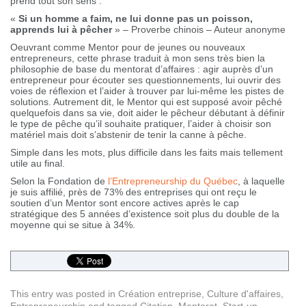
prend tout son sens :
«
Si un homme a faim, ne lui donne pas un poisson,
apprends lui à pêcher
» – Proverbe chinois – Auteur anonyme
Oeuvrant comme Mentor pour de jeunes ou nouveaux
entrepreneurs, cette phrase traduit à mon sens très bien la
philosophie de base du mentorat d’affaires : agir auprès d’un
entrepreneur pour écouter ses questionnements, lui ouvrir des
voies de réflexion et l’aider à trouver par lui-même les pistes de
solutions. Autrement dit, le Mentor qui est supposé avoir pêché
quelquefois dans sa vie, doit aider le pêcheur débutant à définir
le type de pêche qu’il souhaite pratiquer, l’aider à choisir son
matériel mais doit s’abstenir de tenir la canne à pêche.
Simple dans les mots, plus difficile dans les faits mais tellement
utile au final.
Selon la Fondation de
l’Entrepreneurship du Québec
, à laquelle
je suis affilié, près de 73% des entreprises qui ont reçu le
soutien d’un Mentor sont encore actives après le cap
stratégique des 5 années d’existence soit plus du double de la
moyenne qui se situe à 34%.
This entry was posted in
Création entreprise
,
Culture d'affaires
,