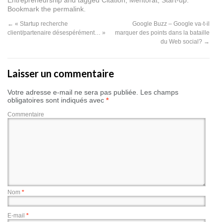
Entrepreneurship
and tagged
Citation
,
Mentorat
,
Start-up
.
Bookmark the
permalink
.
←
« Startup recherche
Google Buzz – Google va-t-il
client/partenaire désespérément… »
marquer des points dans la bataille
du Web social?
→
Laisser un commentaire
Votre adresse e-mail ne sera pas publiée.
Les champs
obligatoires sont indiqués avec
*
Commentaire
Nom
*
E-mail
*