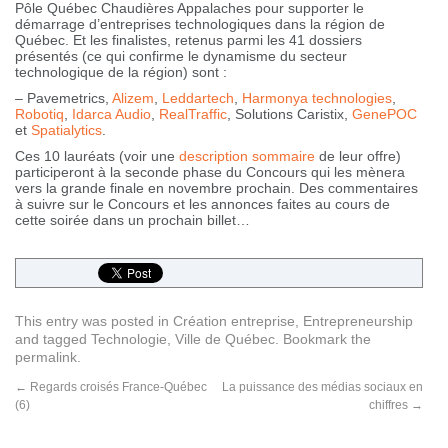
Pôle Québec Chaudières Appalaches pour supporter le
démarrage d’entreprises technologiques dans la région de
Québec. Et les finalistes, retenus parmi les 41 dossiers
présentés (ce qui confirme le dynamisme du secteur
technologique de la région) sont :
– Pavemetrics,
Alizem
,
Leddartech
,
Harmonya technologies
,
Robotiq
,
Idarca Audio
,
RealTraffic
, Solutions Caristix,
GenePOC
et
Spatialytics
.
Ces 10 lauréats (voir une
description sommaire
de leur offre)
participeront à la seconde phase du Concours qui les mènera
vers la grande finale en novembre prochain. Des commentaires
à suivre sur le Concours et les annonces faites au cours de
cette soirée dans un prochain billet…
This entry was posted in
Création entreprise
,
Entrepreneurship
and tagged
Technologie
,
Ville de Québec
. Bookmark the
permalink
.
←
Regards croisés France-Québec
La puissance des médias sociaux en
(6)
chiffres
→