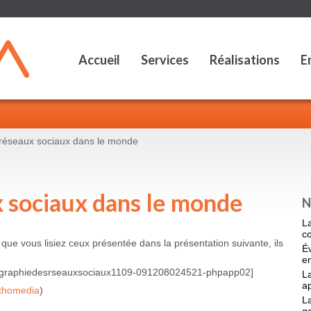
Accueil
Services
Réalisations
E
réseaux sociaux dans le monde
x sociaux dans le monde
N
L
c
 que vous lisiez ceux présentée dans la présentation suivante, ils
É
en
tographiedesrseauxsociaux1109-091208024521-phpapp02]
La
a
athomedia
)
La