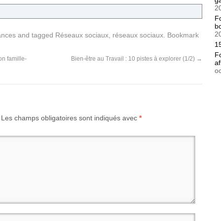
g
2
F
bo
2
ances
and tagged
Réseaux sociaux
,
réseaux sociaux
. Bookmark
15
F
on famille-
Bien-être au Travail : 10 pistes à explorer (1/2)
→
af
o
Les champs obligatoires sont indiqués avec
*