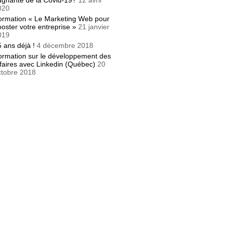
agnante de la Covid-19?
12 avril
020
ormation « Le Marketing Web pour
oster votre entreprise »
21 janvier
019
 ans déjà !
4 décembre 2018
ormation sur le développement des
faires avec Linkedin (Québec)
20
ctobre 2018