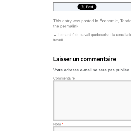
This entry was posted in
Économie
,
Tend
the
permalink
.
←
Le marché du travail québécois et la conciliati
travail
Laisser un commentaire
Votre adresse e-mail ne sera pas publiée.
Commentaire
Nom
*