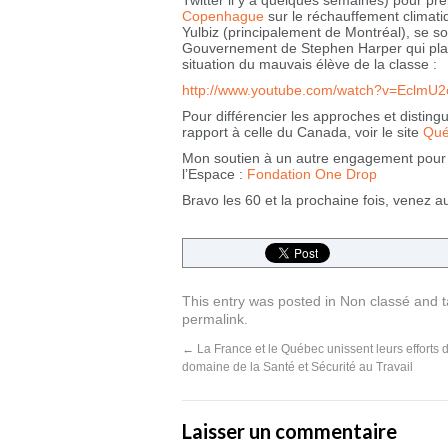
Twitter il y a quelques semaines) pour pr
Copenhague
sur le réchauffement climat
Yulbiz (principalement de Montréal), se so
Gouvernement de Stephen Harper qui pla
situation du mauvais élève de la classe :
http://www.youtube.com/watch?v=EclmU
Pour différencier les approches et distin
rapport à celle du Canada, voir le site
Qué
Mon soutien à un autre engagement pour l
l’Espace :
Fondation One Drop
Bravo les 60 et la prochaine fois, venez a
This entry was posted in
Non classé
and 
permalink
.
←
La France et le Québec unissent leurs efforts 
domaine de la Santé et Sécurité au Travail
Laisser un commentaire