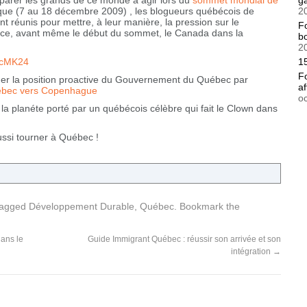
éparer les grands de ce monde à agir lors du
sommet mondial de
g
ique (7 au 18 décembre 2009) , les blogueurs québécois de
2
nt réunis pour mettre, à leur manière, la pression sur le
F
ce, avant même le début du sommet, le Canada dans la
bo
2
2cMK24
15
F
guer la position proactive du Gouvernement du Québec par
af
bec vers Copenhague
o
a planéte porté par un québécois célèbre qui fait le Clown dans
ussi tourner à Québec !
tagged
Développement Durable
,
Québec
. Bookmark the
dans le
Guide Immigrant Québec : réussir son arrivée et son
intégration
→