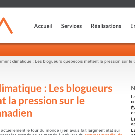
Accueil
Services
Réalisations
E
ment climatique : Les blogueurs québécois mettent la pression sur l
imatique : Les blogueurs
N
 la pression sur le
L
c
É
anadien
en
La
a
t actuellement le tour du monde (j’en avais fait largment état sur
La