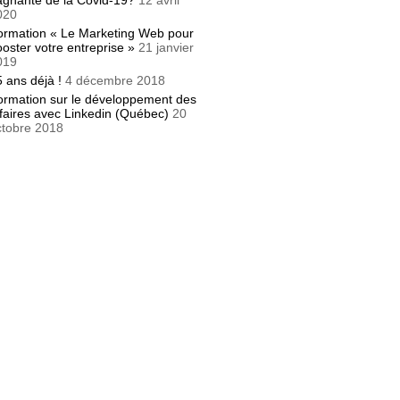
agnante de la Covid-19?
12 avril
020
ormation « Le Marketing Web pour
oster votre entreprise »
21 janvier
019
 ans déjà !
4 décembre 2018
ormation sur le développement des
faires avec Linkedin (Québec)
20
ctobre 2018