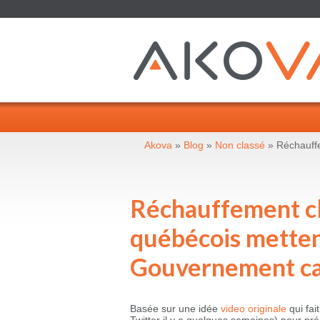
Akova
»
Blog
»
Non classé
» Réchauffe
Réchauffement cl
québécois mettent
Gouvernement c
Basée sur une idée
video originale
qui fai