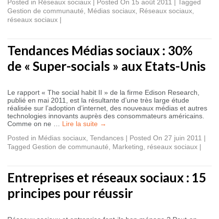
Posted in
Réseaux sociaux
|
Posted On 15 août 2011
|
Tagged
Gestion de communauté
,
Médias sociaux
,
Réseaux sociaux
,
réseaux sociaux
|
Tendances Médias sociaux : 30%
de « Super-socials » aux Etats-Unis
Le rapport « The social habit II » de la firme Edison Research,
publié en mai 2011, est la résultante d’une très large étude
réalisée sur l’adoption d’internet, des nouveaux médias et autres
technologies innovants auprès des consommateurs américains.
Comme on ne …
Lire la suite
→
Posted in
Médias sociaux
,
Tendances
|
Posted On 27 juin 2011
|
Tagged
Gestion de communauté
,
Marketing
,
réseaux sociaux
|
Entreprises et réseaux sociaux : 15
principes pour réussir