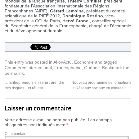
mondial de la langue française,
Thierry Cornillet
, président
fondateur de l’Association Internationale des Régions
Francophones (AIRF),
Gérard Lemoine
, président du comité
scientifique de la RIFÉ 2012,
Dominique Restino
, vice-
président de la CCI de Paris,
Hervé Cronel
, conseiller spécial
du Secrétaire général de la Francophonie, chargé de l’économie
et du développement durable.
This entry was posted in
AkovActu
,
Économie
and tagged
Commerce international
,
Francophonie
,
Québec
. Bookmark the
permalink
.
←
Entrepreneurs en série : prendre
Nouveau programme de formations
des risques…et réussir !
« Réseaux sociaux en affaires »
→
Laisser un commentaire
Votre adresse e-mail ne sera pas publiée.
Les champs
obligatoires sont indiqués avec
*
Commentaire