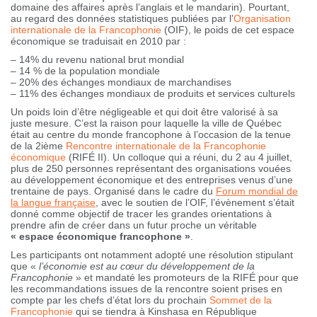
domaine des affaires après l’anglais et le mandarin). Pourtant,
au regard des données statistiques publiées par l’
Organisation
internationale de la Francophonie
(OIF), le poids de cet espace
économique se traduisait en 2010 par :
– 14% du revenu national brut mondial
– 14 % de la population mondiale
– 20% des échanges mondiaux de marchandises
– 11% des échanges mondiaux de produits et services culturels
Un poids loin d’être négligeable et qui doit être valorisé à sa
juste mesure. C’est la raison pour laquelle la ville de Québec
était au centre du monde francophone à l’occasion de la tenue
de la 2ième
Rencontre internationale de la Francophonie
économique
(RIFÉ II). Un colloque qui a réuni, du 2 au 4 juillet,
plus de 250 personnes représentant des organisations vouées
au développement économique et des entreprises venus d’une
trentaine de pays. Organisé dans le cadre du
Forum mondial de
la langue française
, avec le soutien de l’OIF, l’évènement s’était
donné comme objectif de tracer les grandes orientations à
prendre afin de créer dans un futur proche un véritable
« espace économique francophone »
.
Les participants ont notamment adopté une résolution stipulant
que «
l’économie est au cœur du développement de la
Francophonie
» et mandaté les promoteurs de la RIFÉ pour que
les recommandations issues de la rencontre soient prises en
compte par les chefs d’état lors du prochain
Sommet de la
Francophonie
qui se tiendra à Kinshasa en République