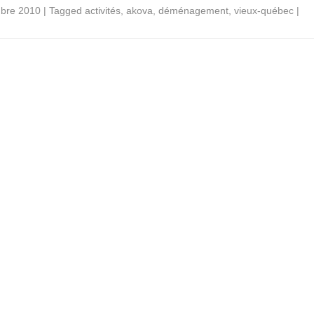
mbre 2010
|
Tagged
activités
,
akova
,
déménagement
,
vieux-québec
|