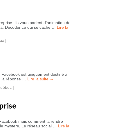
prise. Ils vous parlent d’animation de
çà. Décoder ce qui se cache …
Lire la
aux
|
que Facebook est uniquement destiné à
 et la réponse …
Lire la suite
→
uébec
|
prise
se Facebook mais comment la rendre
s de mystère, Le réseau social …
Lire la