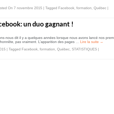
sted On 7 novembre 2015
|
Tagged
Facebook
,
formation
,
Québec
|
cebook: un duo gagnant !
ons-nous dit il y a quelques années lorsque nous avons lancé nos prem
it honnête, pas vraiment. L’apparition des pages …
Lire la suite
→
2015
|
Tagged
Facebook
,
formation
,
Québec
,
STATISTIQUES
|