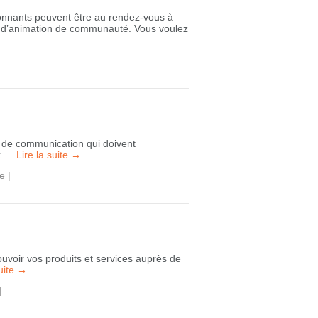
onnants peuvent être au rendez-vous à
et d’animation de communauté. Vous voulez
s de communication qui doivent
ux …
Lire la suite
→
ue
|
uvoir vos produits et services auprès de
suite
→
|