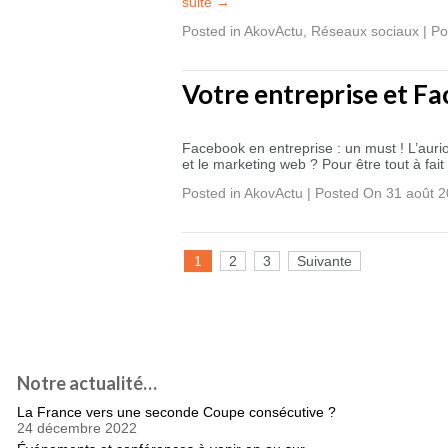
suite
→
Posted in
AkovActu
,
Réseaux sociaux
|
Po
Votre entreprise et Fa
Facebook en entreprise : un must ! L’auri
et le marketing web ? Pour être tout à fa
Posted in
AkovActu
|
Posted On 31 août 
1
2
3
Suivante
Notre actualité…
La France vers une seconde Coupe consécutive ?
24 décembre 2022